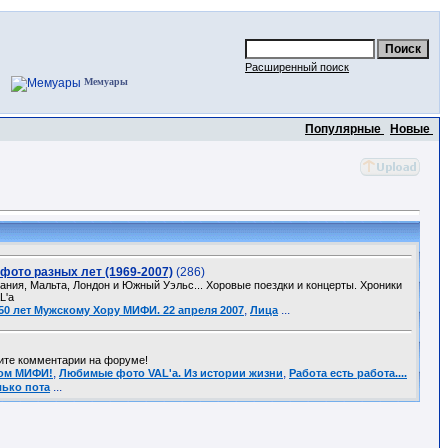
Расширенный поиск
Мемуары
Популярные
Новые
фото разных лет (1969-2007)
(286)
ания, Мальта, Лондон и Южный Уэльс... Хоровые поездки и концерты. Хроники
L'a
,
...
50 лет Мужскому Хору МИФИ. 22 апреля 2007
Лица
рите комментарии на форуме!
,
,
том МИФИ!
Любимые фото VAL'a. Из истории жизни
Работа есть работа....
...
лько пота