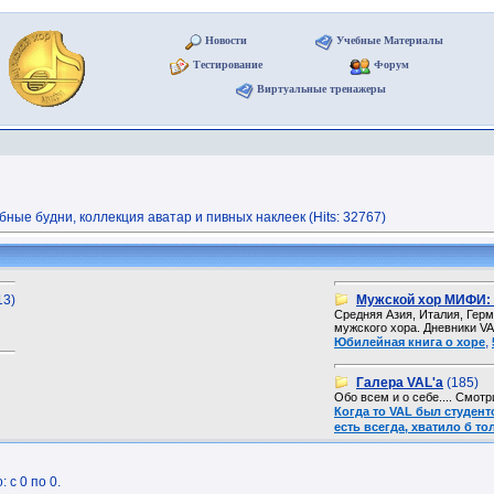
Новости
Учебные Материалы
Тестирование
Форум
Виртуальные тренажеры
ые будни, коллекция аватар и пивных наклеек (Hits: 32767)
13)
Мужской хор МИФИ: 
Средняя Азия, Италия, Герм
мужского хора. Дневники VA
,
Юбилейная книга о хоре
Галера VAL'a
(185)
Обо всем и о себе.... Смот
Когда то VAL был студен
есть всегда, хватило б то
 с 0 по 0.