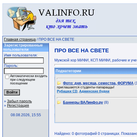
Главная страница
/ ПРО ВСЕ НА СВЕТЕ
Зарегистрированные
пользователи
ПРО ВСЕ НА СВЕТЕ
Имя пользователя:
Мужской хор МИФИ, КСП МИФИ, рабочие и учебн
Пароль:
Подкатегории
Автоматически входить
при следующем
Фото: дня, месяца, семестра, ФОРУМА
(
посещении
приглашаются студенты-папараццы!
,
Рубашки CD
Админские будни
»
Забыл пароль
Баннеры ВАЛинфо.ру
(8)
»
Регистрация
08.08.2026, 15:55
Найдено: 0 фотографий 0 страницах. Показано: