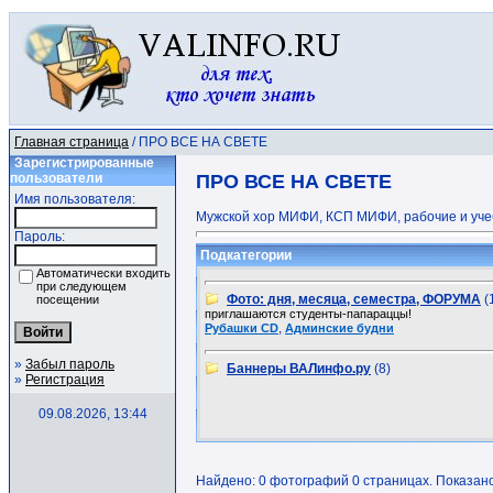
Главная страница
/ ПРО ВСЕ НА СВЕТЕ
Зарегистрированные
пользователи
ПРО ВСЕ НА СВЕТЕ
Имя пользователя:
Мужской хор МИФИ, КСП МИФИ, рабочие и учебн
Пароль:
Подкатегории
Автоматически входить
при следующем
Фото: дня, месяца, семестра, ФОРУМА
(
посещении
приглашаются студенты-папараццы!
,
Рубашки CD
Админские будни
»
Забыл пароль
Баннеры ВАЛинфо.ру
(8)
»
Регистрация
09.08.2026, 13:44
Найдено: 0 фотографий 0 страницах. Показано: