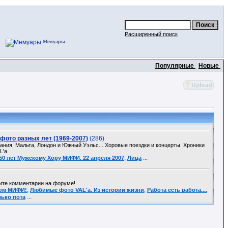
Расширенный поиск
Мемуары
Популярные
Новые
фото разных лет (1969-2007)
(286)
ания, Мальта, Лондон и Южный Уэльс... Хоровые поездки и концерты. Хроники
L'a
,
...
50 лет Мужскому Хору МИФИ. 22 апреля 2007
Лица
рите комментарии на форуме!
,
,
том МИФИ!
Любимые фото VAL'a. Из истории жизни
Работа есть работа....
...
лько пота