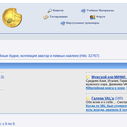
Новости
Учебные Материалы
Тестирование
Форум
Виртуальные тренажеры
ые будни, коллекция аватар и пивных наклеек (Hits: 32767)
13)
Мужской хор МИФИ: 
Средняя Азия, Италия, Герм
мужского хора. Дневники VA
,
Юбилейная книга о хоре
Галера VAL'a
(185)
Обо всем и о себе.... Смот
Когда то VAL был студен
есть всегда, хватило б то
 с 0 по 0.