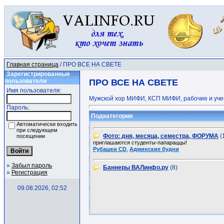
Главная страница
/ ПРО ВСЕ НА СВЕТЕ
Зарегистрированные
пользователи
ПРО ВСЕ НА СВЕТЕ
Имя пользователя:
Мужской хор МИФИ, КСП МИФИ, рабочие и учебн
Пароль:
Подкатегории
Автоматически входить
при следующем
Фото: дня, месяца, семестра, ФОРУМА
(
посещении
приглашаются студенты-папараццы!
,
Рубашки CD
Админские будни
»
Забыл пароль
Баннеры ВАЛинфо.ру
(8)
»
Регистрация
09.08.2026, 02:52