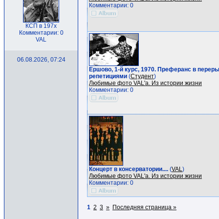
Комментарии: 0
КСП в 197х
Комментарии: 0
VAL
06.08.2026, 07:24
Ершово, 1-й курс, 1970. Преферанс в перер
репетициями
(
Студент
)
Любимые фото VAL'a. Из истории жизни
Комментарии: 0
Концерт в консерватории....
(
VAL
)
Любимые фото VAL'a. Из истории жизни
Комментарии: 0
1
2
3
»
Последняя страница »