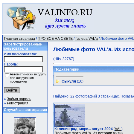
Главная страница
/
ПРО ВСЕ НА СВЕТЕ
/
Галера VAL'a
/ Любимые фото VAL'
Зарегистрированные
пользователи
Любимые фото VAL'a. Из ист
Имя пользователя:
(Hits: 32767)
Пароль:
Подкатегории
Автоматически входить
при следующем
Сынуля
(16)
посещении
Найдено: 22 фотографий 3 страницах. Показано
»
Забыл пароль
»
Регистрация
Случайная фотография
Калининград, море... август 2004
(
VAL
)
Любимые фото VAL'a. Из истории жизни