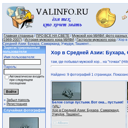
Главная страница
/
ПРО ВСЕ НА СВЕТЕ
/
Мужской хор МИФИ: фото разных
(1969-2007)
/
История мужского хора МИФИ
/
Гастроли мужского хора
/ Хор в
Средней Азии: Бухара, Самарканд, Учкудук, Ташкент...
Зарегистрированные
пользователи
Хор в Средней Азии: Бухара, 
Имя пользователя:
там, где побывал мужской хор... на "точках" (Hit
Пароль:
Найдено: 9 фотографий 1 страницах. Показано:
Автоматически входить
при следующем
посещении
»
Забыл пароль
Белое солце пустыни. Вот она... пустыня!
»
Регистрация
(
VAL
)
Случайная фотография
Хор в Средней Азии: Бухара, Самарканд,
Учкудук, Ташкент...