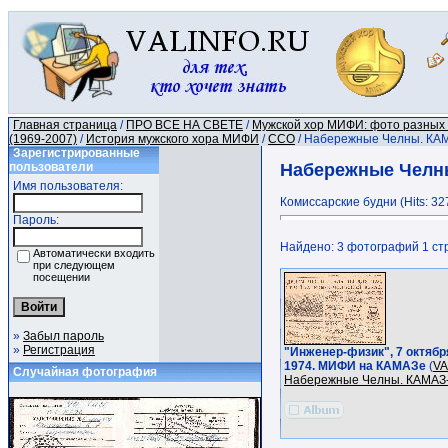
Главная страница
/
ПРО ВСЕ НА СВЕТЕ
/
Мужской хор МИФИ: фото разных
(1969-2007)
/
История мужского хора МИФИ
/
ССО
/ Набережные Челны. КА
Зарегистрированные
пользователи
Набережные Челн
Имя пользователя:
Комиссарские будни (Hits: 32
Пароль:
Найдено: 3 фотографий 1 стр
Автоматически входить
при следующем
посещении
»
Забыл пароль
»
Регистрация
"Инженер-физик", 7 октябр
1974. МИФИ на КАМАЗе
(
VA
Случайная фотография
Набережные Челны. КАМАЗ