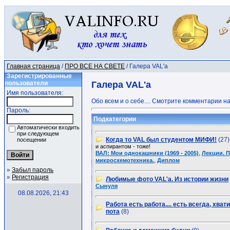
Главная страница
/
ПРО ВСЕ НА СВЕТЕ
/ Галера VAL'a
Зарегистрированные
пользователи
Галера VAL'a
Имя пользователя:
Обо всем и о себе.... Смотрите комментарии на
Пароль:
Подкатегории
Автоматически входить
при следующем
Когда то VAL был студентом МИФИ!
(27)
посещении
и аспирантом - тоже!
,
ВАЛ: Мои однокашники (1969 - 2005)
Лекции. 
,
микросхемотехника.
Диплом
»
Забыл пароль
»
Регистрация
Любимые фото VAL'a. Из истории жизни
Сынуля
08.08.2026, 21:43
Работа есть работа.... есть всегда, хват
пота
(8)