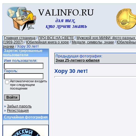
Главная страница
/
ПРО ВСЕ НА СВЕТЕ
/
Мужской хор МИФИ: фото разных
(1969-2007)
/
Юбилейная книга о хоре
/
Медали, символы, знаки
/
Юбилейны
значки
/ Хору 30 лет!
Зарегистрированные
пользователи
Предыдущая фотография:
Знак 25-летнего юбилея
Имя пользователя:
Хору 30 лет!
Пароль:
Автоматически входить
при следующем
посещении
»
Забыл пароль
»
Регистрация
Случайная фотография