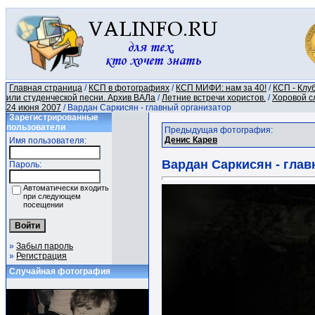
Главная страница
/
КСП в фотографиях
/
КСП МИФИ: нам за 40!
/
КСП - Клу
или студенческой песни. Архив ВАЛа
/
Летние встречи хористов.
/
Хоровой сл
24 июня 2007
/ Вардан Саркисян - главный организатор
Зарегистрированные
пользователи
Предыдущая фотография:
Денис Карев
Имя пользователя:
Вардан Саркисян - гла
Пароль:
Автоматически входить
при следующем
посещении
»
Забыл пароль
»
Регистрация
Случайная фотография