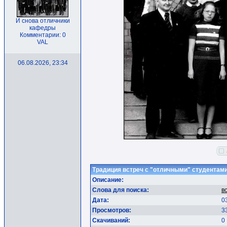
И снова отличники
кафедры
Комментарии: 0
VAL
06.08.2026, 23:34
Традиция встреч с "отличными" студентам
Описание:
Слова для поиска:
в
Дата:
0
Просмотров:
3
Скачиваний:
0