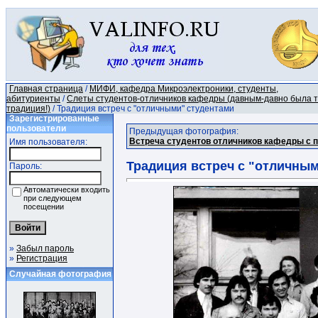
Главная страница
/
МИФИ, кафедра Микроэлектроники, студенты,
абитуриенты
/
Слеты студентов-отличников кафедры (давным-давно была 
традиция!)
/ Традиция встреч с "отличными" студентами
Зарегистрированные
пользователи
Предыдущая фотография:
Встреча студентов отличников кафедры с 
Имя пользователя:
Традиция встреч с "отличны
Пароль:
Автоматически входить
при следующем
посещении
»
Забыл пароль
»
Регистрация
Случайная фотография