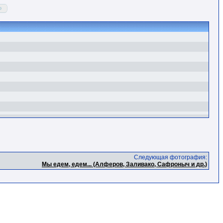
Следующая фотография:
Мы едем, едем... (Алферов, Заливако, Сафроныч и др.)