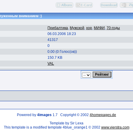
луженным вниманием :)
Прибалтика
,
Мужской
,
хор
,
МИФИ
,
70-годы
06.03.2006 18:23
41317
0
0.00 (0 Голос(ов))
150.7 KB
VAL
Powered by
4images
1.7 Copyright © 2002
4homepages.de
Template by Sir Lexa
This template is a modified template 4blue_orange1 © 2002
www.vierstra.com