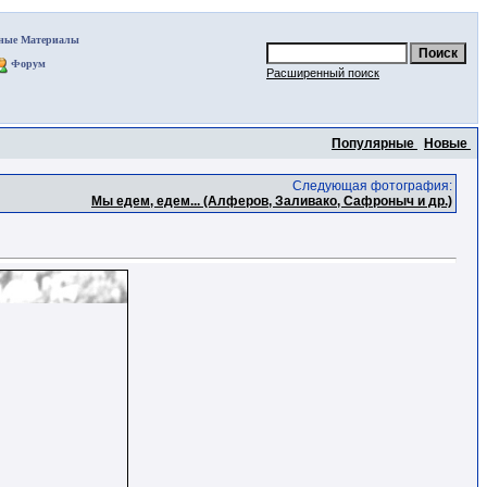
ные Материалы
Форум
Расширенный поиск
Популярные
Новые
Следующая фотография:
Мы едем, едем... (Алферов, Заливако, Сафроныч и др.)