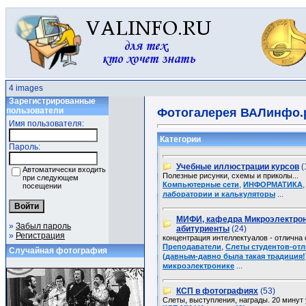
4 images
Зарегистрированные
пользователи
Фотогалерея ВАЛинфо.
Имя пользователя:
Категории
Пароль:
Учебные иллюстрации курсов
(
Автоматически входить
Полезные рисунки, схемы и приколы...
при следующем
,
Компьютерные сети
ИНФОРМАТИКА
посещении
...
лаборатории и калькуляторы
МИФИ, кафедра Микроэлектрон
»
Забыл пароль
абитуриенты
(24)
»
Регистрация
концентрация интеллектуалов - отлична о
,
Преподаватели
Слеты студентов-от
Случайная фотография
(давным-давно была такая традиция!
...
микроэлектронике
КСП в фотографиях
(53)
Слеты, выступления, награды. 20 минут 