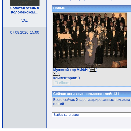
Золотая осень в
Новые
Коломенском....
VAL
07.08.2026, 15:00
Мужской хор МИФИ
(
VAL
)
Хор
Комментарии: 0
Сейчас активных пользователей: 131
Всего сейчас
0
зарегистрированных пользоват
гостей.