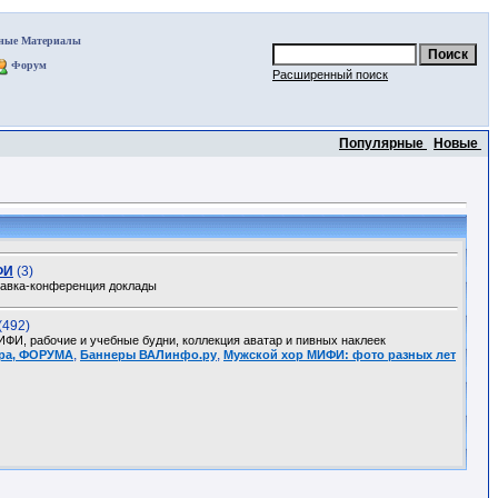
ные Материалы
Форум
Расширенный поиск
Популярные
Новые
ФИ
(3)
авка-конференция доклады
(492)
И, рабочие и учебные будни, коллекция аватар и пивных наклеек
,
,
тра, ФОРУМА
Баннеры ВАЛинфо.ру
Мужской хор МИФИ: фото разных лет