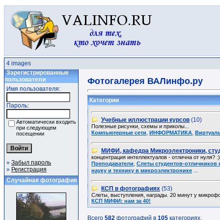
4 images
Зарегистрированные
пользователи
Фотогалерея ВАЛинфо.ру
Имя пользователя:
Категории
Пароль:
Учебные иллюстрации курсов
(10)
Автоматически входить
Полезные рисунки, схемы и приколы...
при следующем
,
,
Компьютерные сети
ИНФОРМАТИКА
Виртуал
посещении
МИФИ, кафедра Микроэлектроники, сту
концентрация интеллектуалов - отлична от нуля? :)
»
Забыл пароль
,
Преподаватели
Слеты студентов-отличников 
»
Регистрация
...
науку и технику в микроэлектронике
Случайная фотография
КСП в фотографиях
(53)
Слеты, выступления, награды. 20 минут у микрофо
КСП МИФИ: нам за 40!
Всего
582
фотографий в
105
категориях.