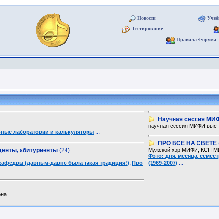
Новости
Учеб
Тестирование
Правила Форума
Научная сессия МИ
научная сессия МИФИ выст
...
ьные лаборатории и калькуляторы
ПРО ВСЕ НА СВЕТЕ
денты, абитуриенты
(24)
Мужской хор МИФИ, КСП МИФ
Фото: дня, месяца, семес
,
...
кафедры (давным-давно была такая традиция!)
Про
(1969-2007)
на...