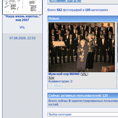
КСП МИФИ: нам за 40!
Всего
582
фотографий в
105
категориях.
"Наша жизнь коротка.."
Новые
янв 2007
VAL
07.08.2026, 22:53
Мужской хор МИФИ
(
VAL
)
Хор
Комментарии: 0
Сейчас активных пользователей: 125
Всего сейчас
0
зарегистрированных пользоват
гостей.