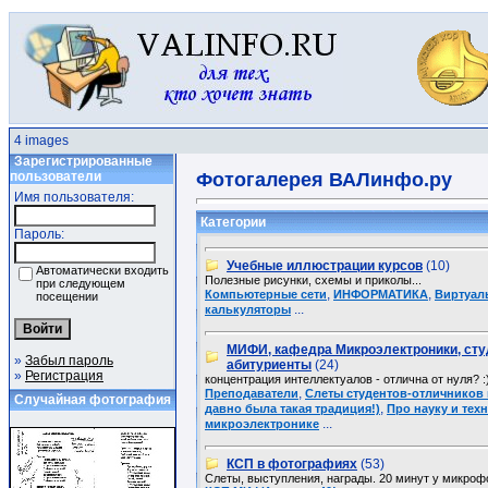
4 images
Зарегистрированные
пользователи
Фотогалерея ВАЛинфо.ру
Имя пользователя:
Категории
Пароль:
Учебные иллюстрации курсов
(10)
Автоматически входить
Полезные рисунки, схемы и приколы...
при следующем
,
,
Компьютерные сети
ИНФОРМАТИКА
Виртуал
посещении
...
калькуляторы
МИФИ, кафедра Микроэлектроники, сту
»
Забыл пароль
абитуриенты
(24)
»
Регистрация
концентрация интеллектуалов - отлична от нуля? :
,
Преподаватели
Слеты студентов-отличников
Случайная фотография
,
давно была такая традиция!)
Про науку и техн
...
микроэлектронике
КСП в фотографиях
(53)
Слеты, выступления, награды. 20 минут у микрофо