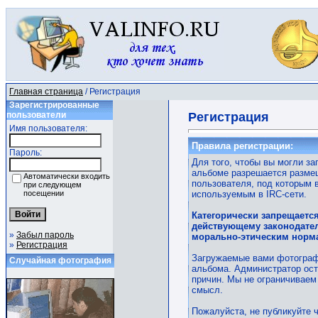
Главная страница
/ Регистрация
Зарегистрированные
пользователи
Регистрация
Имя пользователя:
Правила регистрации:
Пароль:
Для того, чтобы вы могли за
альбоме разрешается размещ
Автоматически входить
пользователя, под которым 
при следующем
посещении
используемым в IRC-сети.
Категорически запрещаетс
действующему законодател
»
Забыл пароль
морально-этическим норм
»
Регистрация
Загружаемые вами фотограф
Случайная фотография
альбома. Администратор ост
причин. Мы не ограничиваем
смысл.
Пожалуйста, не публикуйте 