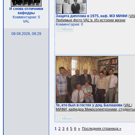
И снова отличники
кафедры
Защита диплома в 1975, каф. МЭ МИФИ
(
VA
Комментарии: 0
Любимые фото VAL'a. Из истории жизни
VAL
Комментарии: 0
08.08.2026, 08:29
Те, кто был в гостях у доц. Балашова
(
VAL
)
МИФИ, кафедра Микроэлектроники, студенты
1
2
3
4
5
6
»
Последняя страница »