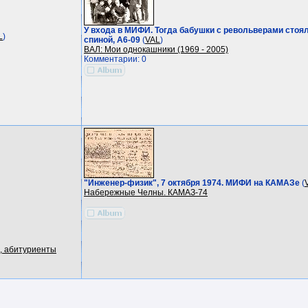
У входа в МИФИ. Тогда бабушки с револьверами стоял
L
)
спиной, А6-09
(
VAL
)
ВАЛ: Мои однокашники (1969 - 2005)
Комментарии: 0
"Инженер-физик", 7 октября 1974. МИФИ на КАМАЗе
(
Набережные Челны. КАМАЗ-74
, абитуриенты