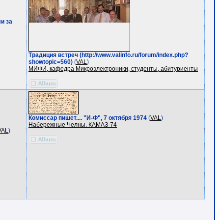
и за
Традиция встреч (http://www.valinfo.ru/forum/index.php?
showtopic=560)
(
VAL
)
МИФИ, кафедра Микроэлектроники, студенты, абитуриенты
Комиссар пишет.... "И-Ф", 7 октября 1974
(
VAL
)
Набережные Челны. КАМАЗ-74
VAL
)