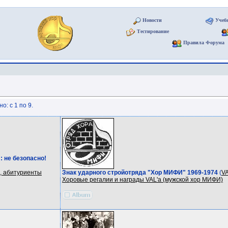
Новости
Учеб
Тестирование
Правила Форума
: с 1 по 9.
 не безопасно!
, абитуриенты
Знак ударного стройотряда "Хор МИФИ" 1969-1974
(
V
Хоровые регалии и награды VAL'a (мужской хор МИФИ)