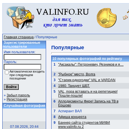
Главная страница
/ Популярные
Зарегистрированные
пользователи
Популярные
Имя пользователя:
10 популярных фотографий по рейтингу
Пароль:
1
"Аксакалы": Петроневич, Резников и я....
Автоматически входить
2
"Рыбное" место, Волга
при следующем
посещении
3
"Старик-одногодки" VAL и VARDAN
4
1980. Танцует ШБТ.
5
VAL, пора вставать и на репетицию!
»
Забыл пароль
Пошли-пошли!
»
Регистрация
6
Аплодисменты Фире! Запись на ТВ в
Ершово
Случайная фотография
7
Аспирант ВАЛ
8
Афиша концерта
9
Баннер сайта студентов МИФИ
07.08.2026, 20:44
www.valinfo.ru 2