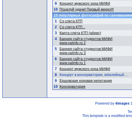
9
Концерт мужского хора МИФИ
10
Поцелуй удачи! Первый жерех!!!
10 популярных фотографий по скачивания
1
Со слета КТП
2
Со слета КТП...
3
Карта слета КТП (абрис)
4
Баннер сайта студентов МИФИ
www.valinfo.ru 2
5
Баннер сайта студентов МИФИ
www.valinfo.ru 3
6
Баннер сайта студентов МИФИ
www.valinfo.ru 1
7
Концерт мужского хора МИФИ
8
Концерт в консерватории, юбилейный....
9
Ершовская хоровая репетиция
10
Консерватория
Powered by
4images
1
Te
This template is a modified t