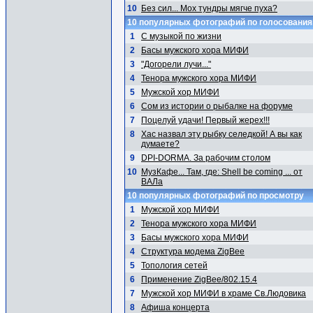
10
Без сил... Мох тундры мягче пуха?
10 популярных фотографий по голосовани
1
С музыкой по жизни
2
Басы мужского хора МИФИ
3
"Догорели лучи..."
4
Тенора мужского хора МИФИ
5
Мужской хор МИФИ
6
Сом из истории о рыбалке на форуме
7
Поцелуй удачи! Первый жерех!!!
8
Хас назвал эту рыбку селедкой! А вы как
думаете?
9
DPI-DORMA. За рабочим столом
10
МузКафе... Там, где: Shell be coming ... от
ВАЛа
10 популярных фотографий по просмотру
1
Мужской хор МИФИ
2
Тенора мужского хора МИФИ
3
Басы мужского хора МИФИ
4
Структура модема ZigBee
5
Топология сетей
6
Применение ZigBee/802.15.4
7
Мужской хор МИФИ в храме Св.Людовика
8
Афиша концерта